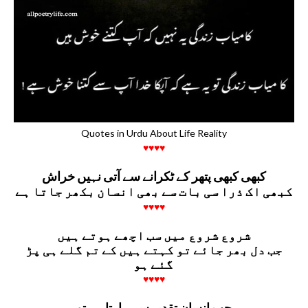
Quotes in Urdu About Life Reality
♥♥♥♥
کبھی کبھی پتھر کے ٹکرانے سے آتی نہیں خراش
کبھی اک ذرا سی بات سے بھی انسان بکھر جاتا ہے
♥♥♥♥
‏شروع شروع میں سب اچھے ہوتے ہیں
جب دل بھر جائے تو کہتے ہیں کے تم گلے ہی پڑ
گئے ہو
♥♥♥♥
جب انسان تقدیر سے ہارتا ہے تو