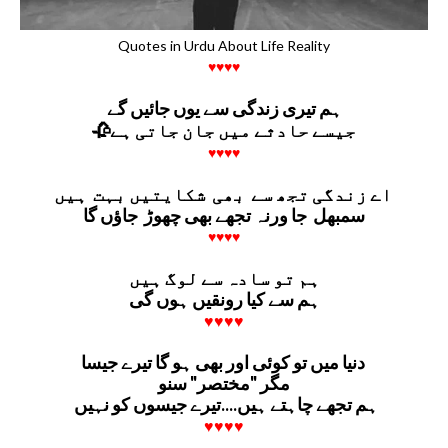
Quotes in Urdu About Life Reality
♥♥♥♥
ہم تیری زندگی سے یوں جائیں گے
🥀جیسے حادثے میں جان جاتی ہے
♥♥♥♥
اے زندگی تجھ سے بھی شکایتیں بہت ہیں
سمبھل جا ورنہ تجھے بھی چھوڑ جاؤں گا
♥♥♥♥
ہم تو سادہ سے لوگ ہیں
ہم سے کیا رونقیں ہوں گی
♥♥♥♥
دنیا میں تو کوئی اور بھی ہو گا تیرے جیسا
مگر "مختصر" سنو
ہم تجھے چاہتے ہیں....تیرے جیسوں کو نہیں
♥♥♥♥