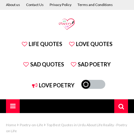
About us
Contact Us
Privacy Policy
Terms and Conditions
Disclaimer
LIFE QUOTES
LOVE QUOTES
SAD QUOTES
SAD POETRY
LOVE POETRY
Home
Poetry-on-Life
Top Best Quotes in Urdu About Life Reality - Poetry
on Life