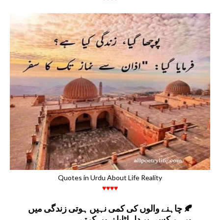
Quotes in Urdu About Life Reality
♥♥♥♥
چاہنے والوں کی کمی نہیں ہوتی زندگی میں 🍂
پر ہر کسی پر دل لٹایا نہیں کرتے