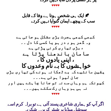
♥♥♥♥
ایک ہی شخص ہوتا ہے وفا کے قابل 🍂
سب کے پیچھے ایمان گنوایا نہیں کرتے
♥♥♥♥
کبھی کبھی ہجرت بڑی مشکل ہو جاتی ہے
وہ گھر ہو ، در ہو یا کسی کا دل ۔۔
بڑی تیاری کرنی پڑتی ہے ،
سامان باندھنا پڑتا ہے
، اپنی یادوں کا ،
خواہشوں کا
بے نام وعدوں کا
یقین مانئیے کہ بے ٹھکانہ ہونے کی تیاری بڑی
جان لیوا ہوتی ہے۔۔۔
کیونکہ ہم وہاں سے نہ تو جانا چاہتے ہیں اور
نہ ہی ہم وہاں رک سکتے ہیں۔۔۔
♥♥♥♥
اگر آپ کو ہماری شاعری پسند آئی ہے تو براہ کرم اسے
سوشل میڈیا پر شیئر کریں۔ شکریہ