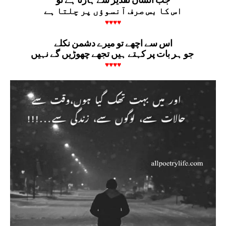
اس کا بس صرف آنسوؤں پر چلتا ہے
♥♥♥♥
اس سے اچھے تو میرے دشمن نکلے
جو ہر بات پر کہتے ہیں تجھے چھوڑیں گے نہیں
♥♥♥♥