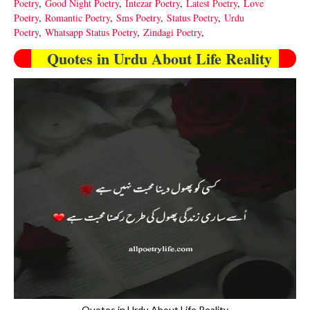
Poetry
,
Good Night Poetry
,
Intezar Poetry
,
Latest Poetry
,
Love
Poetry
,
Romantic Poetry
,
Sms Poetry
,
Status Poetry
,
Urdu
Poetry
,
Whatsapp Status Poetry
,
Zindagi Poetry
,
Quotes in Urdu About Life Reality
Quotes in Urdu About Life Reality