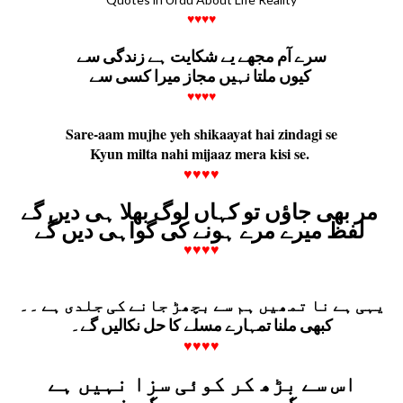
♥♥♥♥
سرے آم مجھے یے شکایت ہے زندگی سے
کیوں ملتا نہیں مجاز میرا کسی سے
♥♥♥♥
Sare-aam mujhe yeh shikaayat hai zindagi se
Kyun milta nahi mijaaz mera kisi se.
♥♥♥♥
مر بھی جاؤں تو کہاں لوگ بھلا ہی دیں گے
لفظ میرے مرے ہونے کی گواہی دیں گے
♥♥♥♥
یہی ہے نا تمھیں ہم سے بچھڑ جانے کی جلدی ہے ۔۔
کبھی ملنا تمہارے مسلے کا حل نکالیں گے۔
♥♥♥♥
اس سے بڑھ کر کوئی سزا نہیں ہے
میرے گھر میں مری جگہ نہیں ہے