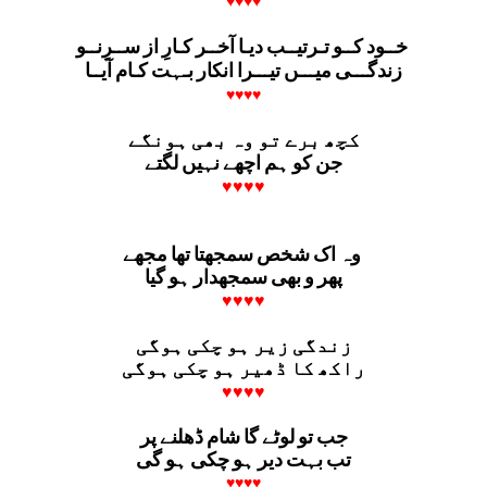
♥♥♥♥
خــود کــو تـرتیــب دیـا آخــر کـارِ از ســرِنــو
زندگـــی میـــں تیـــرا انکار بـہت کـام آیــا
♥♥♥♥
کچھ برے تو وہ بھی ہونگے
جن کو ہم اچھے نہیں لگتے
♥♥♥♥
وہ اک شخص سمجھتا تھا مجھے
پھر و بھی سمجهدار ہو گیا
♥♥♥♥
زندگی زیر ہو چکی ہوگی
راکھ کا ڈھیر ہو چکی ہوگی
♥♥♥♥
جب تو لوٹے گا شام ڈھلنے پر
تب بہت دیر ہو چکی ہو گی
♥♥♥♥