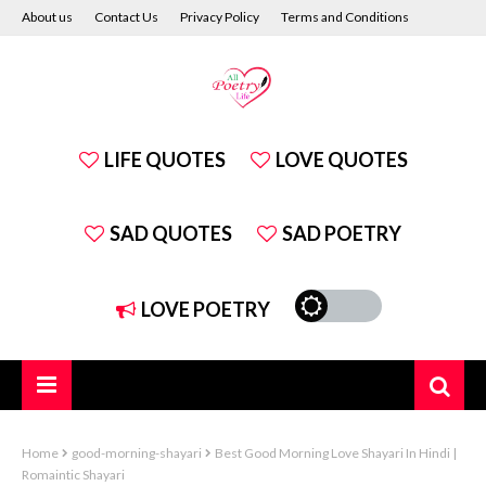
About us
Contact Us
Privacy Policy
Terms and Conditions
Disclaimer
LIFE QUOTES
LOVE QUOTES
SAD QUOTES
SAD POETRY
LOVE POETRY
Home
good-morning-shayari
Best Good Morning Love Shayari In Hindi |
Romaintic Shayari