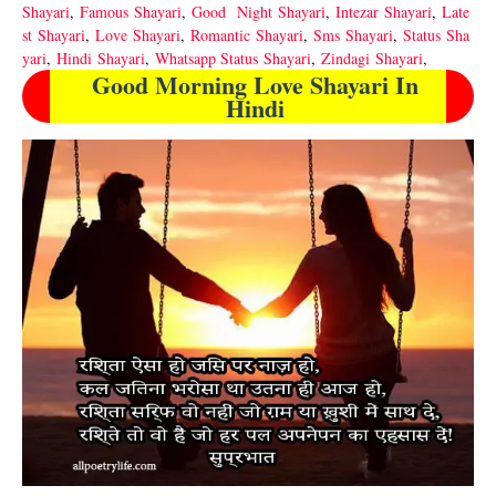
Shayari
,
Famous
Shayari
,
Good
Night
Shayari
,
Intezar
Shayari
,
Late
st
Shayari
,
Love
Shayari
,
Romantic
Shayari
,
Sms
Shayari
,
Status
Sha
yari
,
Hindi
Shayari
,
Whatsapp Status
Shayari
,
Zindagi
Shayari
,
Good Morning Love Shayari In
Hindi