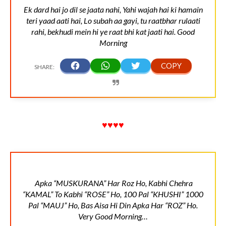
Ek dard hai jo dil se jaata nahi, Yahi wajah hai ki hamain
teri yaad aati hai, Lo subah aa gayi, tu raatbhar rulaati
rahi, bekhudi mein hi ye raat bhi kat jaati hai. Good
Morning
♥♥♥♥
Apka “MUSKURANA” Har Roz Ho, Kabhi Chehra
“KAMAL” To Kabhi “ROSE” Ho, 100 Pal “KHUSHI” 1000
Pal “MAUJ” Ho, Bas Aisa Hi Din Apka Har “ROZ” Ho.
Very Good Morning…