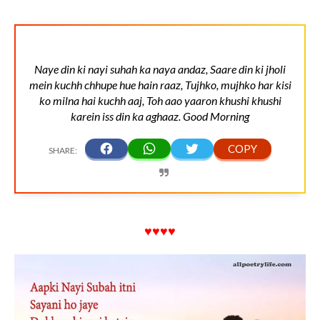
Naye din ki nayi suhah ka naya andaz, Saare din ki jholi
mein kuchh chhupe hue hain raaz, Tujhko, mujhko har kisi
ko milna hai kuchh aaj, Toh aao yaaron khushi khushi
karein iss din ka aghaaz. Good Morning
♥♥♥♥