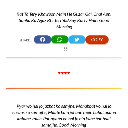
Rat To Tery Khawbon Main He Guzar Gai, Chal Apni
Subha Ka Agaz Bhi Teri Yad Say Karty Hain. Good
Morning
♥♥♥♥
Pyar wo hai jo jazbat ko samjhe, Mohabbat vo hai jo
ehsaas ko samajhe, Milate hain jahaan mein bahut apana
kahane vaale, Par apana vo hai jo bin kahe har baat
samajhe, Good Morning