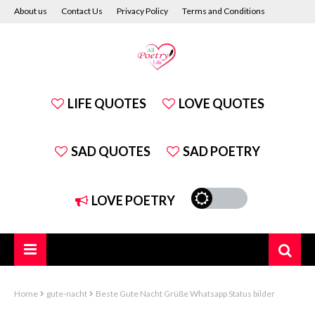
About us
Contact Us
Privacy Policy
Terms and Conditions
Disclaimer
LIFE QUOTES
LOVE QUOTES
SAD QUOTES
SAD POETRY
LOVE POETRY
Home
gute-nacht
Beste Gute Nacht Grüße Whatsapp Status bilder