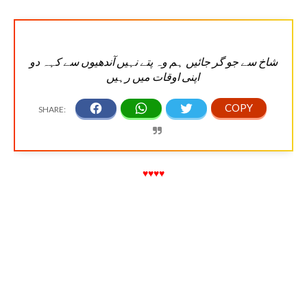
شاخ سے جو گر جائیں ہم وہ پتے نہیں آندھیوں سے کہہ دو
اپنی اوقات میں رہیں
♥♥♥♥