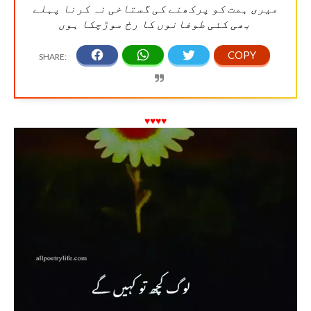
میری ہمت کو پرکھنے کی گستاخی نہ کرنا پہلے
بھی کئی طوفانوں کا رخ موڑچکا ہوں
♥♥♥♥