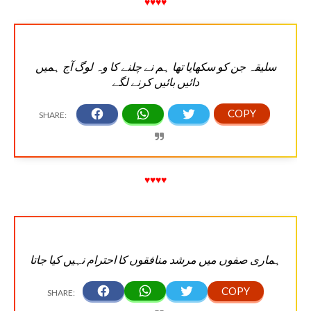
♥♥♥♥
سلیقہ جن کو سکھایا تھا ہم نے چلنے کا وہ لوگ آج ہمیں
دائیں بائیں کرنے لگے
♥♥♥♥
ہماری صفوں میں مرشد منافقوں کا احترام نہیں کیا جاتا