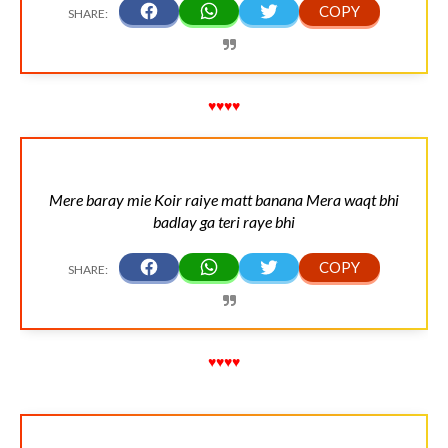
♥♥♥♥
Mere baray mie Koir raiye matt banana Mera waqt bhi
badlay ga teri raye bhi
♥♥♥♥