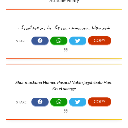
Attitude-Poetry
شور مچانا ہمیں پسند نہیں جگہ بتا ہم خود آئیں گے
Shor machana Hamen Pasand Nahin jagah bata Ham
Khud aaenge