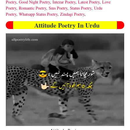
Poetry
,
Good Night Poetry
,
Intezar Poetry
,
Latest Poetry
,
Love
Poetry
,
Romantic Poetry
,
Sms Poetry
,
Status Poetry
,
Urdu
Poetry
,
Whatsapp Status Poetry
,
Zindagi Poetry
,
Attitude Poetry In Urdu