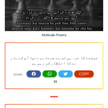
Attitude-Poetry
جیتنے کا مزہ ہی تب ہے جب ساری دنیا آپ کے ہار
نے کا انتظار کر رہی ہو
♥♥♥♥