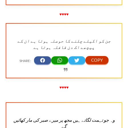
♥♥♥♥
جن کو اکیلے چلنے کا حوصلہ ہوتا ہے ان کے
پیچھے اک دن قافلہ ہوتا ہے
♥♥♥♥
وہ جو تہمت لگاتے ہیں مجھ پر میرے صبر کی مار کھائیں
گے