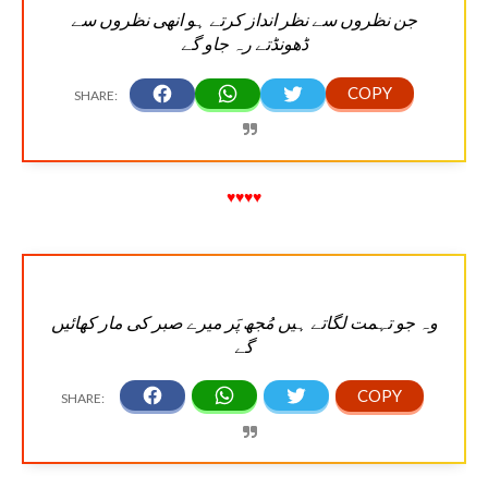
جن نظروں سے نظر انداز کرتے ہو انھی نظروں سے
ڈھونڈتے رہ جاو گے
♥♥♥♥
وہ جو تہمت لگاتے ہیں مُجھ پَر میرے صبر کی مار کھائیں
گے