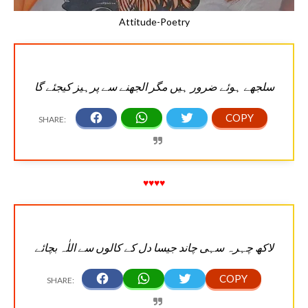
Attitude-Poetry
سلجھے ہوئے ضرور ہیں مگر الجھنے سے پرہیز کیجئے گا
♥♥♥♥
لاکھ چہرہ سہی چاند جیسا دل کے کالوں سے اللٰہ بچائے