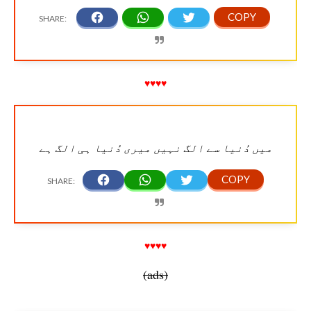
♥♥♥♥
میں دُنیا سے الگ نہیں میری دُنیا ہی الگ ہے
♥♥♥♥
(ads)