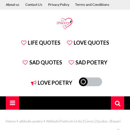
About us
Contact Us
Privacy Policy
Terms and Conditions
Disclaimer
LIFE QUOTES
LOVE QUOTES
SAD QUOTES
SAD POETRY
LOVE POETRY
Home
attitude-poetry
Attitude Poetry In Urdu 2 Lines | Quotes, Shayari