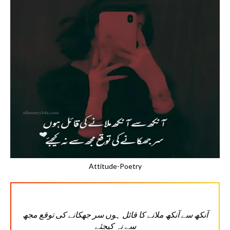
Attitude-Poetry
آنکھ سے آنکھ ملانے کا قائل ہوں سر جھکانے کی توقع مجھ
سے نہ کیجئے