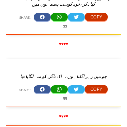
کیا ذکر ،خود کوبہت پسند ہوں میں
♥♥♥♥
جو میں زہر اگلتا ہوں نہ اک ناگن کو منہ لگایا تھا
♥♥♥♥