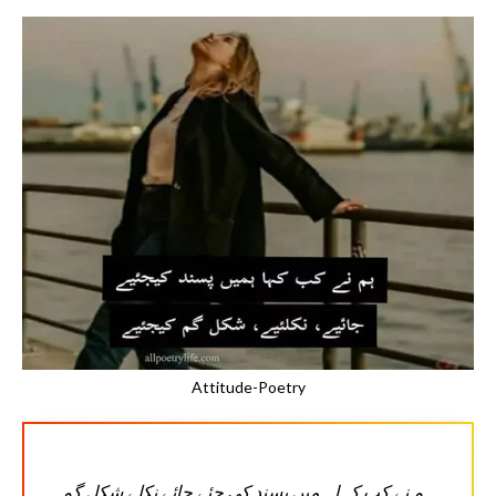
Attitude-Poetry
ہم نے کب کہا ہمیں پسند کی جئے جائے نکلے شکل گم