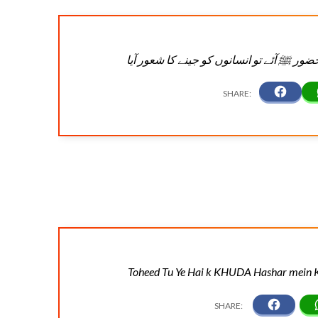
ضور ﷺ آئے تو انسانوں کو جینے کا شعور آیا
Toheed Tu Ye Hai k KHUDA Hashar mein K