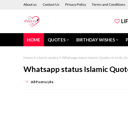
About us
Contact Us
Privacy Policy
Terms and Conditions
LI
HOME
QUOTES
BIRTHDAY WISHES
Home
islamic-poetry
Whatsapp status Islamic Quotes In Urdu | I
Whatsapp status Islamic Quote
All Poetry Life