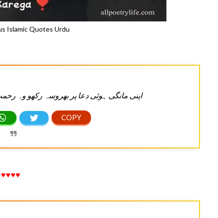
s Islamic Quotes Urdu
اپنی مانگی ہوئی دعا پر بھروسہ رکھو وہ رحمت
♥♥♥♥