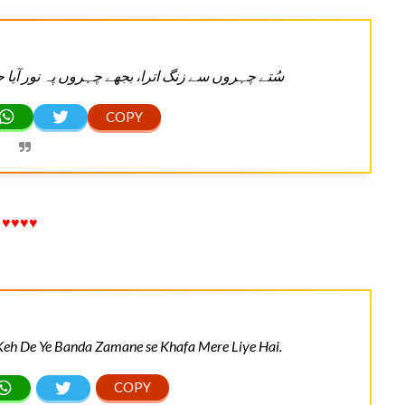
سُتے چہروں سے زنگ اترا، بجھے چہروں پہ نور آیا ح
♥♥♥♥
eh De Ye Banda Zamane se Khafa Mere Liye Hai.