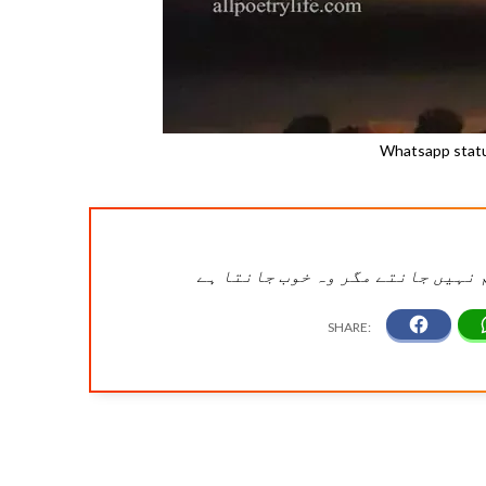
Whatsapp statu
 نہیں جانتے مگر وہ خوب جانتا ہے