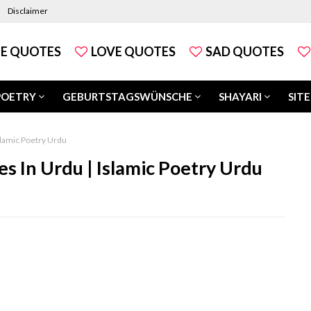
Disclaimer
FE QUOTES
LOVE QUOTES
SAD QUOTES
POETRY
GEBURTSTAGSWÜNSCHE
SHAYARI
SITE
slamic Poetry Urdu
s In Urdu | Islamic Poetry Urdu